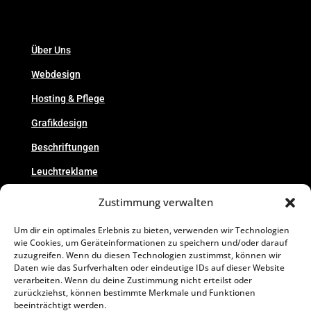
Über Uns
Webdesign
Hosting & Pflege
Grafikdesign
Beschriftungen
Leuchtreklame
Druck
Zustimmung verwalten
Foto & Video
Um dir ein optimales Erlebnis zu bieten, verwenden wir Technologien
wie Cookies, um Geräteinformationen zu speichern und/oder darauf
Preise
zuzugreifen. Wenn du diesen Technologien zustimmst, können wir
Daten wie das Surfverhalten oder eindeutige IDs auf dieser Website
Referenzen
verarbeiten. Wenn du deine Zustimmung nicht erteilst oder
zurückziehst, können bestimmte Merkmale und Funktionen
Kontakt
beeinträchtigt werden.