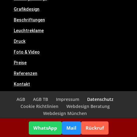
Grafikdesign
Beschriftungen
Leuchtreklame
Druck
Foto & Video
Preise
Referenzen
Kontakt
AGB
AGB TB
Impressum
Datenschutz
Cookie Richtlinien
Webdesign Beratung
Webdesign München
WhatsApp
Mail
Rückruf
Created by Media Present itself.