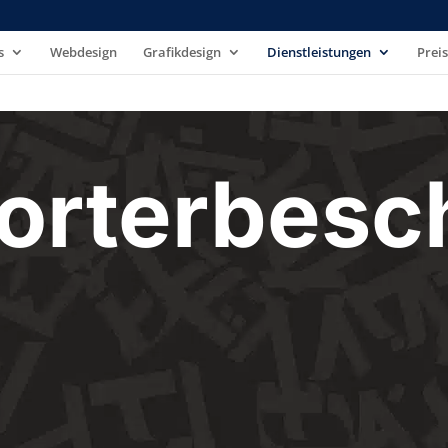
s
Webdesign
Grafikdesign
Dienstleistungen
Prei
orterbesch