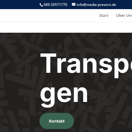
089 20571770
info@media-present.de
Start
Über Un
Transp
gen
Kontakt