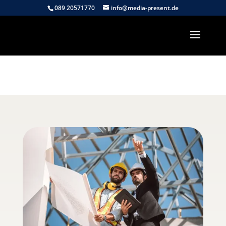
089 20571770
info@media-present.de
Lizenzierte Bilder